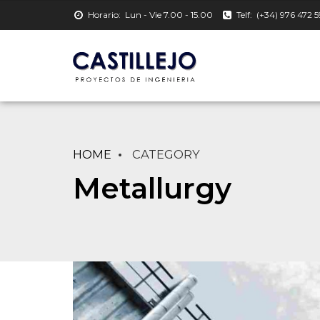
Horario:
Lun - Vie 7.00 - 15.00
Telf:
(+34) 976 472 5
HOME
CATEGORY
Metallurgy