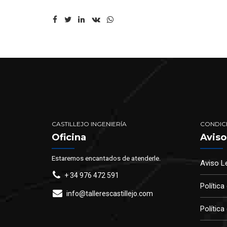
CASTILLEJO INGENIERÍA
CONDIC
Oficina
Aviso
Estaremos encantados de atenderle.
Aviso L
+ 34 976 472 591
Política
info@tallerescastillejo.com
Política