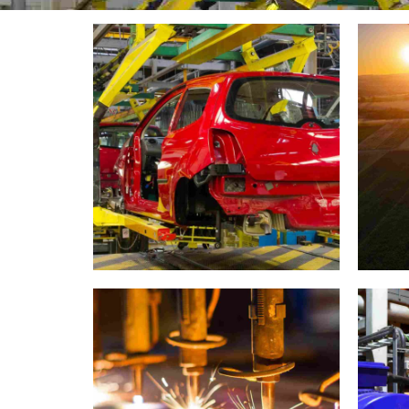
Car industry
Win
0
1
0
2
1
3
2
4
3