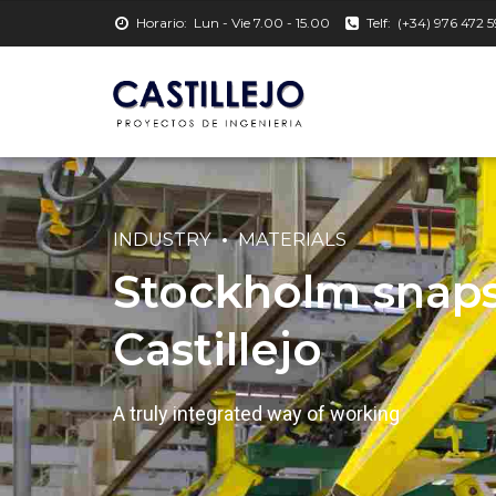
Horario:
Lun - Vie 7.00 - 15.00
Telf:
(+34) 976 472 5
INDUSTRY
MATERIALS
Stockholm snapsh
Castillejo
A truly integrated way of working