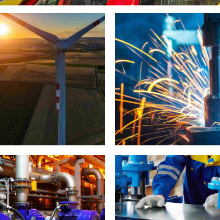
d Turbine Generators
Metal works
0
1
2
0