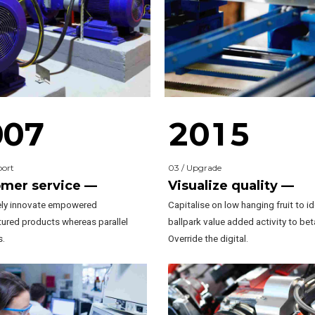
3
1
Cutting
4
2
5
0
3
6
1
0
4
0
0
7
2
0
1
5
1
1
port
03 / Upgrade
2
2
2
2
mer service —
Visualize quality —
ely innovate empowered
Capitalise on low hanging fruit to id
3
3
0
3
3
3
ured products whereas parallel
ballpark value added activity to bet
s.
Override the digital.
4
4
4
4
4
5
5
5
5
5
0