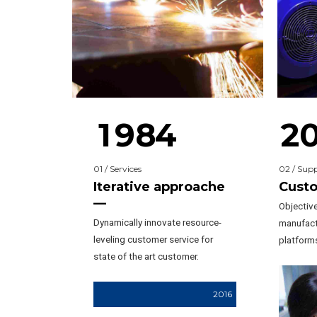
5
4
0
Metal works
6
5
1
7
6
2
0
0
8
7
3
1
1
9
8
4
2
0
1
01 / Services
02 / Sup
2
0
Iterative approache
Custo
—
Objectiv
3
3
Dynamically innovate resource-
manufact
leveling customer service for
platform
4
4
state of the art customer.
5
5
5
2016